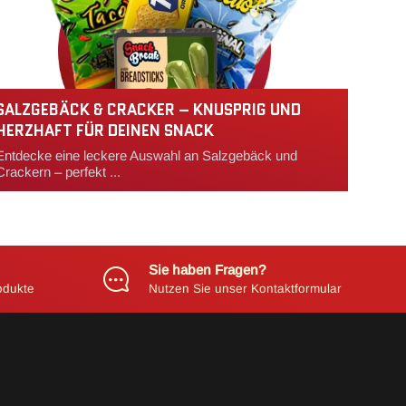
SALZGEBÄCK & CRACKER – KNUSPRIG UND
HERZHAFT FÜR DEINEN SNACK
Entdecke eine leckere Auswahl an Salzgebäck und
Crackern – perfekt ...
Sie haben Fragen?
odukte
Nutzen Sie unser Kontaktformular