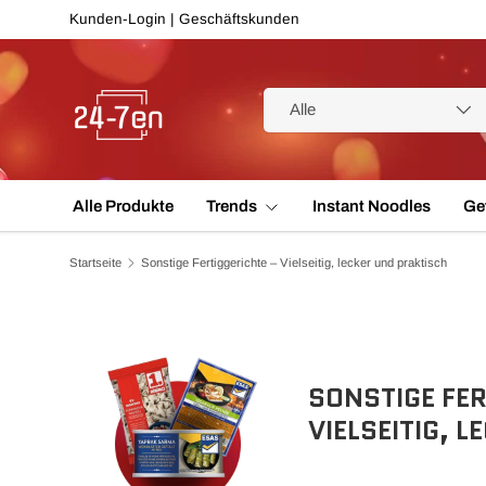
Kunden-Login
|
Geschäftskunden
Direkt zum Inhalt
Suchen
Art
Alle
Alle Produkte
Trends
Instant Noodles
Ge
Startseite
Sonstige Fertiggerichte – Vielseitig, lecker und praktisch
SONSTIGE FER
VIELSEITIG, 