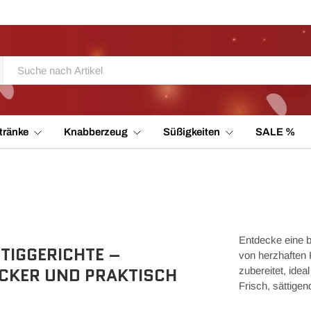
tränke
Knabberzeug
Süßigkeiten
SALE %
Entdecke eine b
TIGGERICHTE –
von herzhaften K
LECKER UND PRAKTISCH
zubereitet, ide
Frisch, sättige