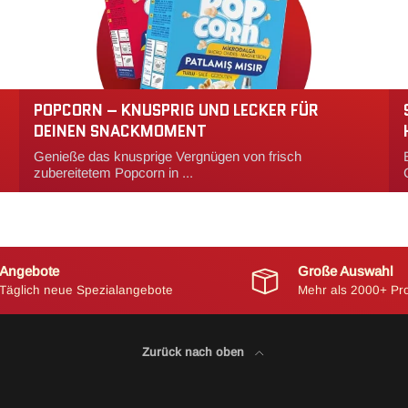
POPCORN – KNUSPRIG UND LECKER FÜR
DEINEN SNACKMOMENT
Genieße das knusprige Vergnügen von frisch
zubereitetem Popcorn in ...
Angebote
Große Auswahl
Täglich neue Spezialangebote
Mehr als 2000+ Pr
Zurück nach oben