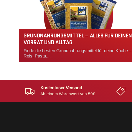
GRUNDNAHRUNGSMITTEL – ALLES FÜR DEINEN
VORRAT UND ALLTAG
Finde die besten Grundnahrungsmittel für deine Küche –
Reis, Pasta,...
Kostenloser Versand
Ab einem Warenwert von 50€