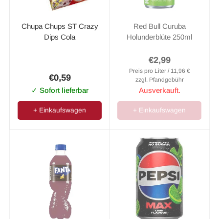
Chupa Chups ST Crazy
Red Bull Curuba
Dips Cola
Holunderblüte 250ml
€2,99
Preis pro Liter / 11,96 €
€0,59
zzgl. Pfandgebühr
✓ Sofort lieferbar
Ausverkauft.
+ Einkaufswagen
+ Einkaufswagen