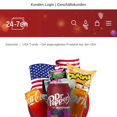
Kunden-Login
|
Geschäftskunden
Direkt zum Inhalt
Menü
Suche
Einloggen
Einkaufsta
Suchen
Art
Alle
Startseite
USA Trends – Die angesagtesten Produkte aus den USA