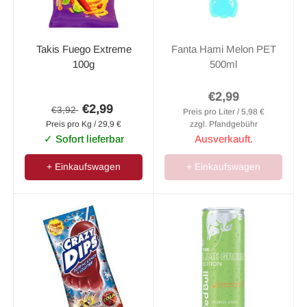
Takis Fuego Extreme
Fanta Hami Melon PET
100g
500ml
€2,99
€2,99
€3,92
Preis pro Liter / 5,98 €
Preis pro Kg / 29,9 €
zzgl. Pfandgebühr
✓ Sofort lieferbar
Ausverkauft.
+ Einkaufswagen
+ Einkaufswagen