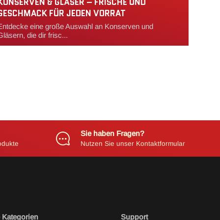
KONSERVEN & GLÄSER – FRISCHE UND
GESCHMACK FÜR JEDEN VORRAT
Entdecke eine große Auswahl an Konserven und
Gläsern, die dir frisc...
Sie haben Fragen?
odukte
Nutzen Sie unser Kontaktformular
 Kategorien
Support