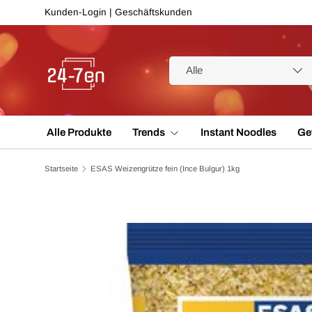
Kunden-Login
|
Geschäftskunden
Direkt zum Inhalt
Suchen
Art
Alle
Alle Produkte
Trends
Instant Noodles
Ge
Startseite
ESAS Weizengrütze fein (Ince Bulgur) 1kg