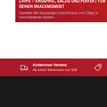
CHIPS – KNUSPRIG, SALZIG UND PERFEKT FÜR
DEINEN SNACKMOMENT
Genieße den knusprigen Geschmack von Chips in
verschiedenen Sorten ...
Kostenloser Versand
Ab einem Warenwert von 50€