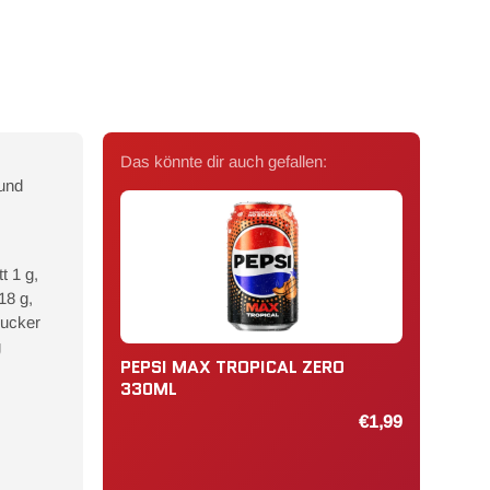
Das könnte dir auch gefallen:
 und
t 1 g,
18 g,
Zucker
g
PEPSI MAX TROPICAL ZERO
330ML
€1,99