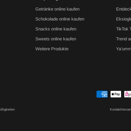
Getränke online kaufen
Entdeck
Schokolade online kaufen
Eksiogl
Snacks online kaufen
TikTok 
Sweets online kaufen
Trend 
Weitere Produkte
Ya’umm
Zahlungsmethoden
üßigkeiten
Kontakt
Versan