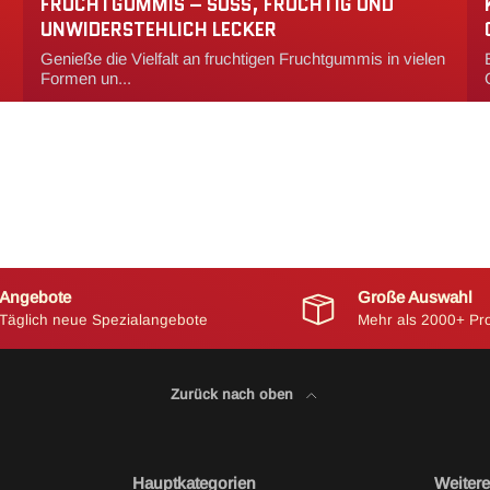
FRUCHTGUMMIS – SÜSS, FRUCHTIG UND U
NWIDERSTEHLICH LECKER
Genieße die Vielfalt an fruchtigen Fruchtgummis in vielen
Formen un...
Angebote
Große Auswahl
Täglich neue Spezialangebote
Mehr als 2000+ Pr
Zurück nach oben
Hauptkategorien
Weitere