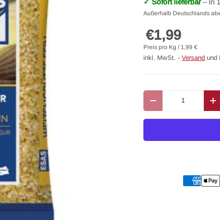
✓ Sofort lieferbar
– In 
Außerhalb Deutschlands ab
€1,99
Preis pro Kg / 1,99 €
inkl. MwSt. -
Versand
und 
Anzahl
Menge verringern
M