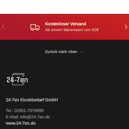
Kostenloser Versand
Vorherige
Näc
Ab einem Warenwert von 50€
Zurück nach oben
24-7en Kioskbedarf GmbH
Tel.: 02951-7079999
E-Mail: info@24-7en.de
www.24-7en.de