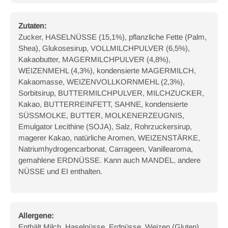
Zutaten:
Zucker, HASELNÜSSE (15,1%), pflanzliche Fette (Palm,
Shea), Glukosesirup, VOLLMILCHPULVER (6,5%),
Kakaobutter, MAGERMILCHPULVER (4,8%),
WEIZENMEHL (4,3%), kondensierte MAGERMILCH,
Kakaomasse, WEIZENVOLLKORNMEHL (2,3%),
Sorbitsirup, BUTTERMILCHPULVER, MILCHZUCKER,
Kakao, BUTTERREINFETT, SAHNE, kondensierte
SÜSSMOLKE, BUTTER, MOLKENERZEUGNIS,
Emulgator Lecithine (SOJA), Salz, Rohrzuckersirup,
magerer Kakao, natürliche Aromen, WEIZENSTÄRKE,
Natriumhydrogencarbonat, Carrageen, Vanillearoma,
gemahlene ERDNÜSSE. Kann auch MANDEL, andere
NÜSSE und EI enthalten.
Allergene:
Enthält Milch, Haselnüsse, Erdnüsse, Weizen (Gluten),