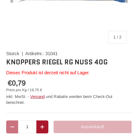
von
1
/
2
Storck | Artikelnr.: 31041
KNOPPERS RIEGEL RG NUSS 40G
Dieses Produkt ist derzeit nicht auf Lager.
€0,79
Preis pro Kg / 19,75 €
inkl. MwSt. -
Versand
und Rabatte werden beim Check-Out
berechnet.
Anzahl
Ausverkauft
Menge verringern
Menge erhöhen