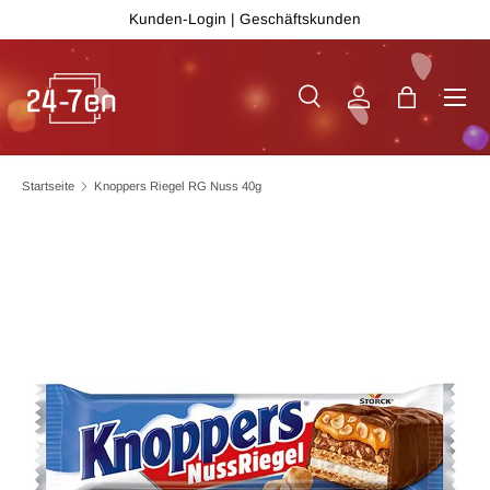
Kunden-Login
|
Geschäftskunden
Direkt zum Inhalt
Menü
Suche
Einloggen
Einkaufsta
Suchen
Art
Alle
Startseite
Knoppers Riegel RG Nuss 40g