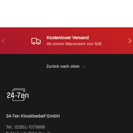
Kostenloser Versand
Vorherige
Näc
Ab einem Warenwert von 50€
Zurück nach oben
24-7en Kioskbedarf GmbH
Tel.: 02951-7079999