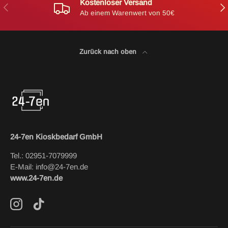
Kostenloser Versand
Vorherige
Näc
Ab einem Warenwert von 50€
Zurück nach oben
24-7en Kioskbedarf GmbH
Tel.: 02951-7079999
E-Mail: info@24-7en.de
www.24-7en.de
Instagram
TikTok