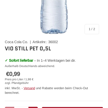
von
1
/
2
Coca Cola Co. | Artikelnr.: 36002
VIO STILL PET 0,5L
✓ Sofort lieferbar
– In 1–4 Werktagen bei dir.
Außerhalb Deutschlands abweichend.
€0,99
Preis pro Liter / 1,98 €
zzgl. Pfandgebühr
inkl. MwSt. -
Versand
und Rabatte werden beim Check-Out
berechnet.