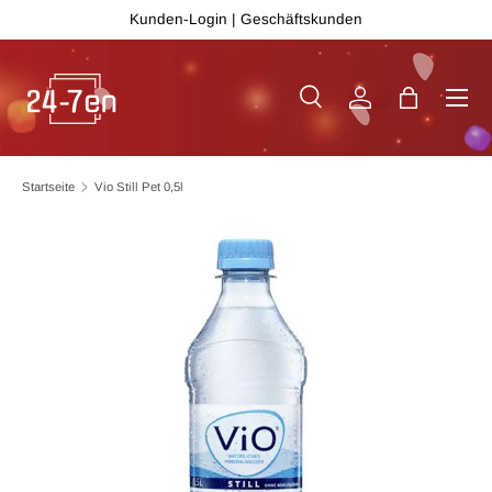
Kunden-Login
|
Geschäftskunden
Direkt zum Inhalt
Menü
Suche
Einloggen
Einkaufsta
Suchen
Art
Alle
Startseite
Vio Still Pet 0,5l